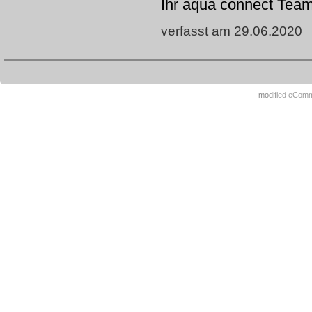
Ihr aqua connect Tea
verfasst am 29.06.2020
mod
ified eCom