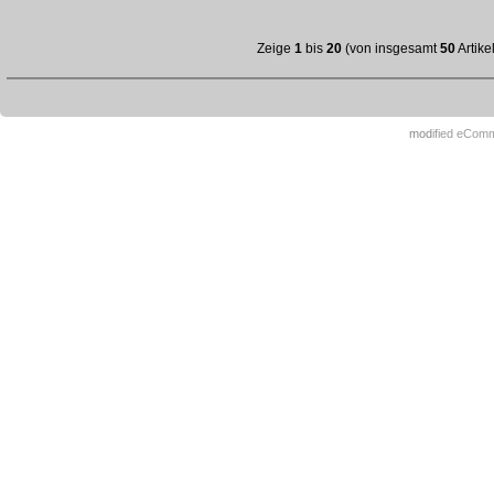
Zeige
1
bis
20
(von insgesamt
50
Artike
mod
ified eCom