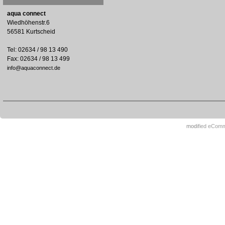
aqua connect
Wiedhöhenstr.6
56581 Kurtscheid
Tel: 02634 / 98 13 490
Fax: 02634 / 98 13 499
info@aquaconnect.de
mod
ified eCom