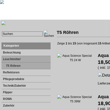
T5 Röhren
Zeige
1
bis
15
(von insgesamt
15
Artike
Kategorien
Beleuchtung
Aqua 
Leuchtmittel
18,5
T5 Röhren
( inkl. 
Reflektoren
Pflegeprodukte
Lieferze
Technik/Zubehör
Flipper
Aqua 
ROWA
18,9
Zubehör
( inkl. 