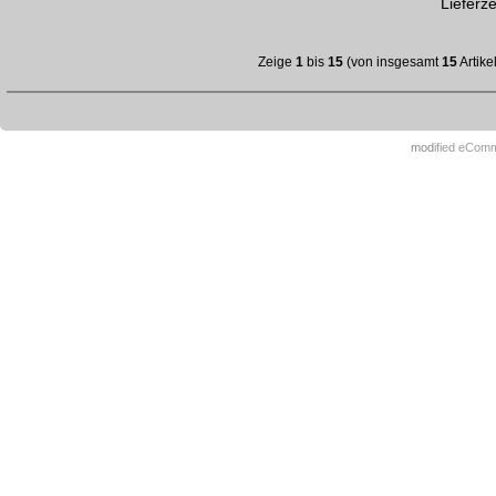
Lieferze
Zeige
1
bis
15
(von insgesamt
15
Artike
mod
ified eCom